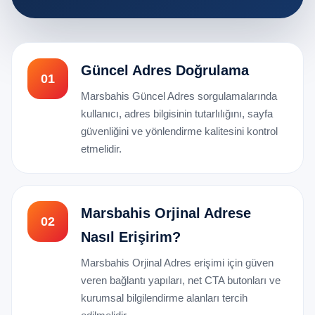
Güncel Adres Doğrulama
01
Marsbahis Güncel Adres sorgulamalarında
kullanıcı, adres bilgisinin tutarlılığını, sayfa
güvenliğini ve yönlendirme kalitesini kontrol
etmelidir.
Marsbahis Orjinal Adrese
02
Nasıl Erişirim?
Marsbahis Orjinal Adres erişimi için güven
veren bağlantı yapıları, net CTA butonları ve
kurumsal bilgilendirme alanları tercih