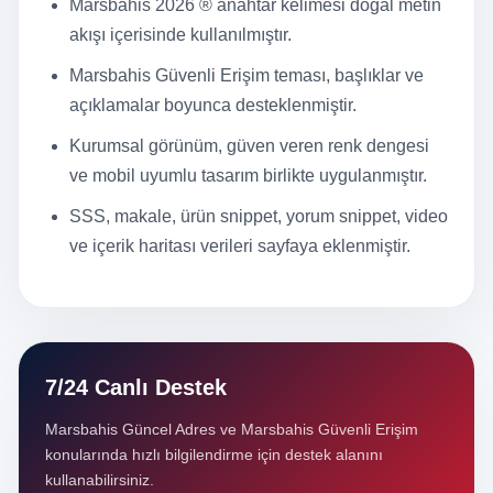
Marsbahis 2026 ® anahtar kelimesi doğal metin
akışı içerisinde kullanılmıştır.
Marsbahis Güvenli Erişim teması, başlıklar ve
açıklamalar boyunca desteklenmiştir.
Kurumsal görünüm, güven veren renk dengesi
ve mobil uyumlu tasarım birlikte uygulanmıştır.
SSS, makale, ürün snippet, yorum snippet, video
ve içerik haritası verileri sayfaya eklenmiştir.
7/24 Canlı Destek
Marsbahis Güncel Adres ve Marsbahis Güvenli Erişim
konularında hızlı bilgilendirme için destek alanını
kullanabilirsiniz.