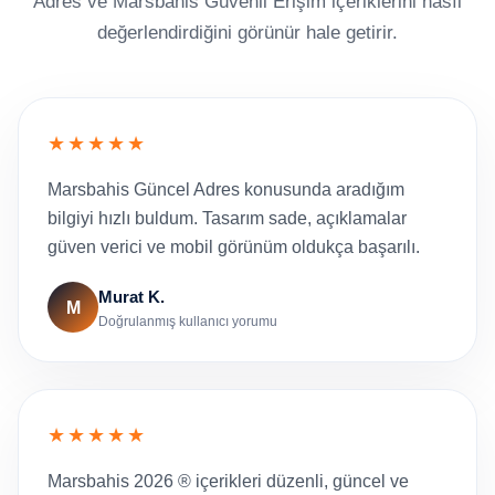
Adres ve Marsbahis Güvenli Erişim içeriklerini nasıl
değerlendirdiğini görünür hale getirir.
★★★★★
Marsbahis Güncel Adres konusunda aradığım
bilgiyi hızlı buldum. Tasarım sade, açıklamalar
güven verici ve mobil görünüm oldukça başarılı.
Murat K.
M
Doğrulanmış kullanıcı yorumu
★★★★★
Marsbahis 2026 ® içerikleri düzenli, güncel ve