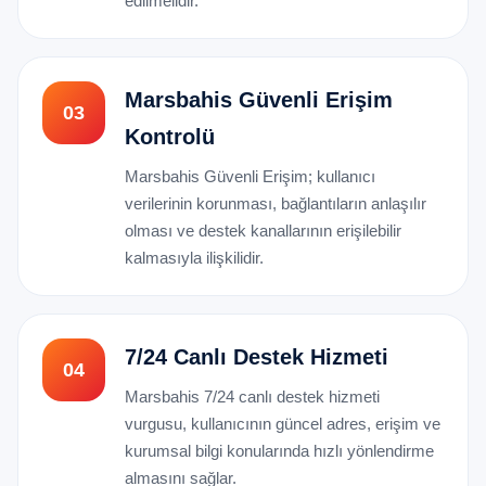
edilmelidir.
Marsbahis Güvenli Erişim
03
Kontrolü
Marsbahis Güvenli Erişim; kullanıcı
verilerinin korunması, bağlantıların anlaşılır
olması ve destek kanallarının erişilebilir
kalmasıyla ilişkilidir.
7/24 Canlı Destek Hizmeti
04
Marsbahis 7/24 canlı destek hizmeti
vurgusu, kullanıcının güncel adres, erişim ve
kurumsal bilgi konularında hızlı yönlendirme
almasını sağlar.