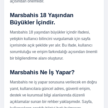
açısından önemlidir.
Marsbahis 18 Yaşından
Büyükler İçindir.
Marsbahis 18 yaşından büyükler içindir ifadesi,
yetişkin kullanıcı bilincini vurgulamak için sayfa
içerisinde açık şekilde yer alır. Bu ifade, kullanıcı
sorumluluğu ve erişim farkındalığı açısından önemli
bir bilgilendirme alanı oluşturur.
Marsbahis Ne İş Yapar?
Marsbahis ne iş yapar sorusuna verilecek en doğru
yanıt, kullanıcılara güncel adres, güvenli erişim,
destek ve kurumsal bilgi alanlarında düzenli
açıklamalar sunan bir rehber yaklaşımıdır. Sayfa,