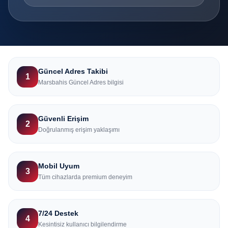
Güncel Adres Takibi
1
Marsbahis Güncel Adres bilgisi
Güvenli Erişim
2
Doğrulanmış erişim yaklaşımı
Mobil Uyum
3
Tüm cihazlarda premium deneyim
7/24 Destek
4
Kesintisiz kullanıcı bilgilendirme