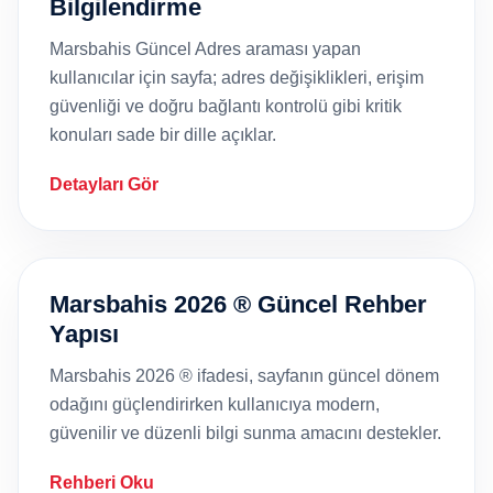
Bilgilendirme
Marsbahis Güncel Adres araması yapan
kullanıcılar için sayfa; adres değişiklikleri, erişim
güvenliği ve doğru bağlantı kontrolü gibi kritik
konuları sade bir dille açıklar.
Detayları Gör
Marsbahis 2026 ® Güncel Rehber
Yapısı
Marsbahis 2026 ® ifadesi, sayfanın güncel dönem
odağını güçlendirirken kullanıcıya modern,
güvenilir ve düzenli bilgi sunma amacını destekler.
Rehberi Oku