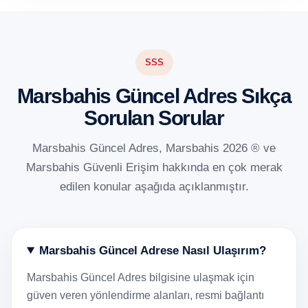
SSS
Marsbahis Güncel Adres Sıkça
Sorulan Sorular
Marsbahis Güncel Adres, Marsbahis 2026 ® ve
Marsbahis Güvenli Erişim hakkında en çok merak
edilen konular aşağıda açıklanmıştır.
Marsbahis Güncel Adrese Nasıl Ulaşırım?
Marsbahis Güncel Adres bilgisine ulaşmak için
güven veren yönlendirme alanları, resmi bağlantı