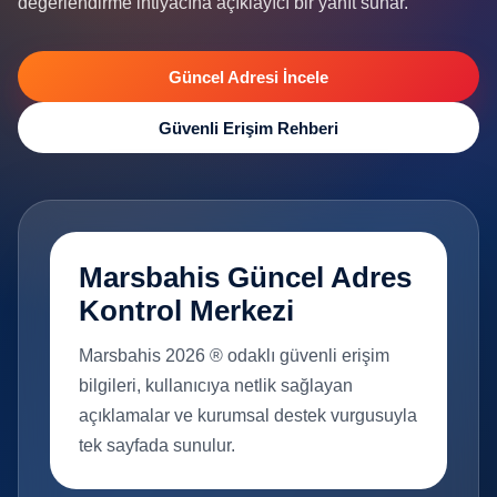
değerlendirme ihtiyacına açıklayıcı bir yanıt sunar.
Güncel Adresi İncele
Güvenli Erişim Rehberi
Marsbahis Güncel Adres
Kontrol Merkezi
Marsbahis 2026 ® odaklı güvenli erişim
bilgileri, kullanıcıya netlik sağlayan
açıklamalar ve kurumsal destek vurgusuyla
tek sayfada sunulur.