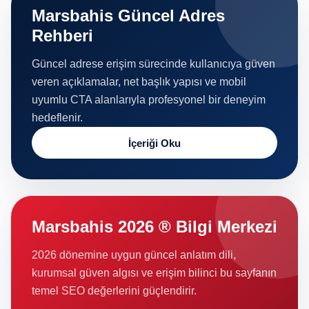
Marsbahis Güncel Adres
Rehberi
Güncel adrese erişim sürecinde kullanıcıya güven
veren açıklamalar, net başlık yapısı ve mobil
uyumlu CTA alanlarıyla profesyonel bir deneyim
hedeflenir.
İçeriği Oku
Marsbahis 2026 ® Bilgi Merkezi
2026 dönemine uygun güncel anlatım dili,
kurumsal güven algısı ve erişim bilinci bu sayfanın
temel SEO değerlerini güçlendirir.