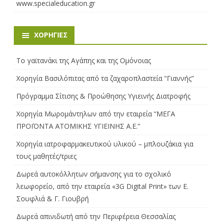
www.specialeducation.gr
ΧΟΡΗΓΊΕΣ
Το γαϊτανάκι της Αγάπης και της Ομόνοιας
Χορηγία Βασιλόπιτας από τα ζαχαροπλαστεία “Γιαννής”
Πρόγραμμα Σίτισης & Προώθησης Υγιεινής Διατροφής
Χορηγία Μωρομάντηλων από την εταιρεία “ΜΕΓΑ
ΠΡΟΪΌΝΤΑ ΑΤΟΜΙΚΗΣ ΥΓΙΕΙΝΗΣ Α.Ε.”
Χορηγία ιατροφαρμακευτικού υλικού – μπλουζάκια για
τους μαθητές/τριες
Δωρεά αυτοκόλλητων σήμανσης για το σχολικό
λεωφορείο, από την εταιρεία «3G Digital Print» των Ε.
Σουφλιά & Γ. Γιουβρή
Δωρεά απινιδωτή από την Περιφέρεια Θεσσαλίας