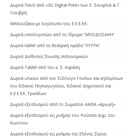
Δωρεά Πανό από «3G Digital Print» των Ε. Σουφλιά & Γ.
Γιουβρή
Μπλουζάκια με λογότυπο του Ε.Ε.Ε.ΕΚ.
Δωρεά υπολογιστών από το Ίδρυμα “ΜΠΟΔΟΣΑΚΗ”
Δωρεά tablet από τη θεατρική ομάδα “ΧΥΤΡΑ”
Δωρεά Διεθνούς Ένωσης Αστυνομικών
Δωρεά Tablet από τον κ. Σ. Καράση
Δωρεά υλικών από τον Σύλλογο Γονέων και κηδεμόνων
του Ειδικού Νηπιαγωγείου, Ειδικού Δημοτικού και
Ε.Ε.Ε.ΕΚ. Τρικάλων
Δωρεά εξοπλισμού από το Σωματείο ΑΜΕΑ «Αρωγή»
Δωρεά εξοπλισμού εις μνήμην του Ρούσσα Δημ. του
Κων/νου
Δωρεά εξοπλισμού εις μνήμην της Ελένης Ζιώγα