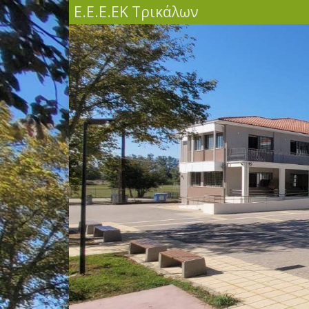
Ε.Ε.Ε.ΕΚ Τρικάλων