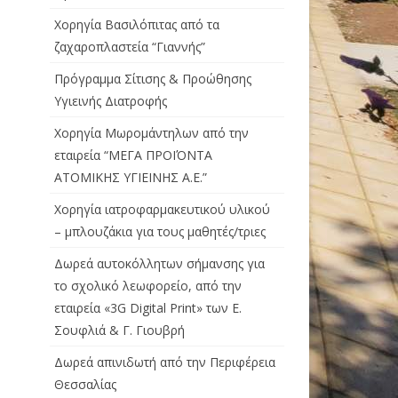
Χορηγία Βασιλόπιτας από τα
ζαχαροπλαστεία “Γιαννής”
Πρόγραμμα Σίτισης & Προώθησης
Υγιεινής Διατροφής
Χορηγία Μωρομάντηλων από την
εταιρεία “ΜΕΓΑ ΠΡΟΪΌΝΤΑ
ΑΤΟΜΙΚΗΣ ΥΓΙΕΙΝΗΣ Α.Ε.”
Χορηγία ιατροφαρμακευτικού υλικού
– μπλουζάκια για τους μαθητές/τριες
Δωρεά αυτοκόλλητων σήμανσης για
το σχολικό λεωφορείο, από την
εταιρεία «3G Digital Print» των Ε.
Σουφλιά & Γ. Γιουβρή
Δωρεά απινιδωτή από την Περιφέρεια
Θεσσαλίας