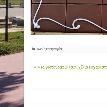
Χωρίς κατηγορία
Πλοήγηση
Μια φωτογραφία ίσον χίλια ευχαριστ
άρθρων