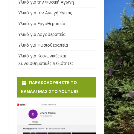
Υλικό για την Φυσική Αγωγή
ΙΣΧΎΟΥΣΑ ΠΟΛΕΟΔΟΜΙΚΉ
Υλικό για την Αγωγή Υγείας
ΝΟΜΟΘΕΣΊΑ ΓΙΑ ΑΜΕΑ
Υλικό για Εργοθεραπεία
ΜΕΙΩΜΈΝΟ ΩΡΆΡΙΟ ΕΡΓΑΣΊΑΣ
Υλικό για Λογοθεραπεία
ΠΡΌΓΡΑΜΜΑ ΕΝΊΣΧΥΣΗΣ
Υλικό για Φυσιοθεραπεία
ΑΤΌΜΩΝ ΜΕ ΕΓΚΕΦΑΛΙΚΉ
ΠΑΡΆΛΥΣΗ
Υλικό για Κοινωνικές και
Συναισθηματικές Δεξιότητες
ΠΡΌΓΡΑΜΜΑ ΕΝΊΣΧΥΣΗΣ
ΑΤΌΜΩΝ ΜΕ ΣΥΓΓΕΝΉ
ΑΙΜΟΛΥΤΙΚΉ ΑΝΑΙΜΊΑ Ή Σ
ΠΑΡΑΚΟΛΟΥΘΉΣΤΕ ΤΟ
ΥΓΓΕΝΉ ΑΙΜΟΡΡΑΓΙΚΉ Δ
ΚΑΝΆΛI ΜΑΣ ΣΤΟ YOUTUBE
ΙΆΘΕΣΗ (ΑΙΜΟΡΡΟΦΙΛΊΑ Κ
.ΛΠ.), ΣΎΝΔΡΟΜΟ ΕΠΊΚΤΗΤΗΣ Α
ΝΟΣΟΑΝΕΠΆΡΚΕΙΑΣ (AIDS)
ΠΡΌΓΡΑΜΜΑ ΟΙΚΟΝΟΜΙΚΉΣ
ΕΝΊΣΧΥΣΗΣ ΑΤΌΜΩΝ ΜΕ