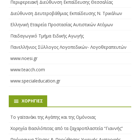
Περιφερειακή Διεύθυνση Εκπαίδευσης Θεσσαλίας
Διεύθυνση Δευτεροβάθμιας Εκπαίδευσης Ν. Τρικάλων
Ελληνική Εταιρεία Προστασίας Αυτιστικών Ατόμων
Παιδαγωγικό Τμήμα Ειδικής Αγωγής
Πανελλήνιος Σύλλογος Λογοπεδικών- Λογοθεραπευτών
www.noesi.gr
www.teacch.com
www.specialeducation.gr
ΧΟΡΗΓΊΕΣ
Το γαϊτανάκι της Αγάπης και της Ομόνοιας
Χορηγία Βασιλόπιτας από τα ζαχαροπλαστεία “Γιαννής”
Πρόγραμμα Σίτισης & Προώθησης Υγιεινής Διατροφής