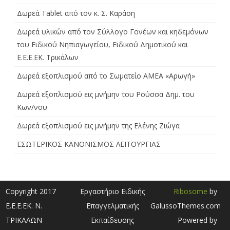
Δωρεά Tablet από τον κ. Σ. Καράση
Δωρεά υλικών από τον Σύλλογο Γονέων και κηδεμόνων
του Ειδικού Νηπιαγωγείου, Ειδικού Δημοτικού και
Ε.Ε.Ε.ΕΚ. Τρικάλων
Δωρεά εξοπλισμού από το Σωματείο ΑΜΕΑ «Αρωγή»
Δωρεά εξοπλισμού εις μνήμην του Ρούσσα Δημ. του
Κων/νου
Δωρεά εξοπλισμού εις μνήμην της Ελένης Ζιώγα
ΕΣΩΤΕΡΙΚΟΣ ΚΑΝΟΝΙΣΜΟΣ ΛΕΙΤΟΥΡΓΙΑΣ
Copyright 2017
Εργαστήριο Ειδικής
Ribosome
by
Ε.Ε.Ε.ΕΚ. Ν.
Επαγγελματικής
GalussoThemes.com
ΤΡΙΚΑΛΩΝ
Εκπαίδευσης
Powered by