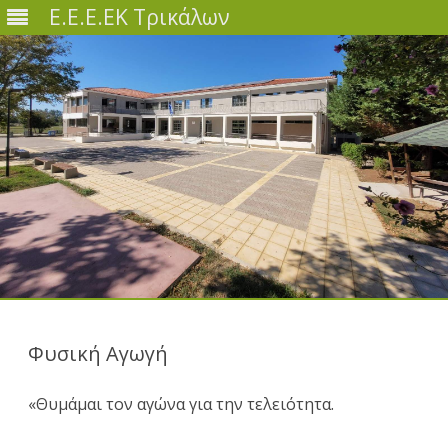
Ε.Ε.Ε.ΕΚ Τρικάλων
Skip
to
content
Φυσική Αγωγή
«Θυμάμαι τον αγώνα για την τελειότητα.