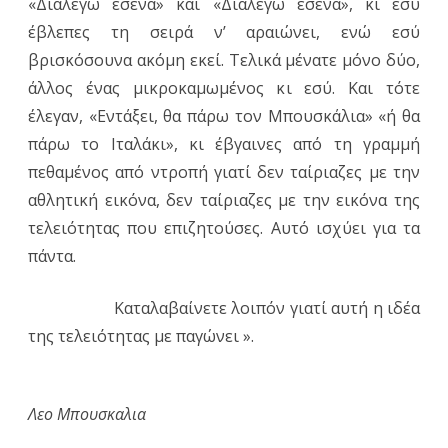
«Διαλέγω εσένα» και «Διαλέγω εσένα», κι εσύ
έβλεπες τη σειρά ν’ αραιώνει, ενώ εσύ
βρισκόσουνα ακόμη εκεί. Τελικά μένατε μόνο δύο,
άλλος ένας μικροκαμωμένος κι εσύ. Και τότε
έλεγαν, «Εντάξει, θα πάρω τον Μπουσκάλια» «ή θα
πάρω το Ιταλάκι», κι έβγαινες από τη γραμμή
πεθαμένος από ντροπή γιατί δεν ταίριαζες με την
αθλητική εικόνα, δεν ταίριαζες με την εικόνα της
τελειότητας που επιζητούσες. Αυτό ισχύει για τα
πάντα.
Καταλαβαίνετε λοιπόν γιατί αυτή η ιδέα
της τελειότητας με παγώνει ».
Λεο Μπουσκαλια