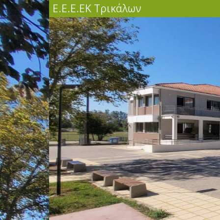
Ε.Ε.Ε.ΕΚ Τρικάλων