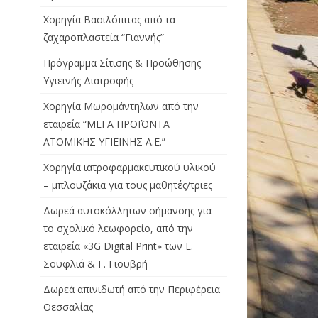
Χορηγία Βασιλόπιτας από τα
ζαχαροπλαστεία “Γιαννής”
Πρόγραμμα Σίτισης & Προώθησης
Υγιεινής Διατροφής
Χορηγία Μωρομάντηλων από την
εταιρεία “ΜΕΓΑ ΠΡΟΪΌΝΤΑ
ΑΤΟΜΙΚΗΣ ΥΓΙΕΙΝΗΣ Α.Ε.”
Χορηγία ιατροφαρμακευτικού υλικού
– μπλουζάκια για τους μαθητές/τριες
Δωρεά αυτοκόλλητων σήμανσης για
το σχολικό λεωφορείο, από την
εταιρεία «3G Digital Print» των Ε.
Σουφλιά & Γ. Γιουβρή
Δωρεά απινιδωτή από την Περιφέρεια
Θεσσαλίας