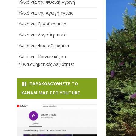
Υλικό για την Φυσική Αγωγή
ΙΣΧΎΟΥΣΑ ΠΟΛΕΟΔΟΜΙΚΉ
Υλικό για την Αγωγή Υγείας
ΝΟΜΟΘΕΣΊΑ ΓΙΑ ΑΜΕΑ
Υλικό για Εργοθεραπεία
ΜΕΙΩΜΈΝΟ ΩΡΆΡΙΟ ΕΡΓΑΣΊΑΣ
Υλικό για Λογοθεραπεία
ΠΡΌΓΡΑΜΜΑ ΕΝΊΣΧΥΣΗΣ
Υλικό για Φυσιοθεραπεία
ΑΤΌΜΩΝ ΜΕ ΕΓΚΕΦΑΛΙΚΉ
ΠΑΡΆΛΥΣΗ
Υλικό για Κοινωνικές και
Συναισθηματικές Δεξιότητες
ΠΡΌΓΡΑΜΜΑ ΕΝΊΣΧΥΣΗΣ
ΑΤΌΜΩΝ ΜΕ ΣΥΓΓΕΝΉ
ΑΙΜΟΛΥΤΙΚΉ ΑΝΑΙΜΊΑ Ή Σ
ΠΑΡΑΚΟΛΟΥΘΉΣΤΕ ΤΟ
ΥΓΓΕΝΉ ΑΙΜΟΡΡΑΓΙΚΉ Δ
ΚΑΝΆΛI ΜΑΣ ΣΤΟ YOUTUBE
ΙΆΘΕΣΗ (ΑΙΜΟΡΡΟΦΙΛΊΑ Κ
.ΛΠ.), ΣΎΝΔΡΟΜΟ ΕΠΊΚΤΗΤΗΣ Α
ΝΟΣΟΑΝΕΠΆΡΚΕΙΑΣ (AIDS)
ΠΡΌΓΡΑΜΜΑ ΟΙΚΟΝΟΜΙΚΉΣ
ΕΝΊΣΧΥΣΗΣ ΑΤΌΜΩΝ ΜΕ