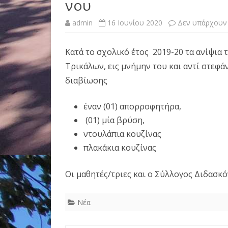
νου
admin
16 Ιουνίου 2020
Δεν υπάρχουν
Κατά το σχολικό έτος 2019-20 τα ανίψια 
Τρικάλων, εις μνήμην του και αντί στεφά
διαβίωσης
έναν (01) απορροφητήρα,
(01) μία βρύση,
ντουλάπια κουζίνας
πλακάκια κουζίνας
Οι μαθητές/τριες και ο Σύλλογος Διδασκ
Νέα