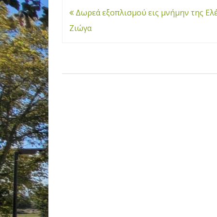
Πλοήγηση
Δωρεά εξοπλισμού εις μνήμην της Ελ
άρθρων
Ζιώγα