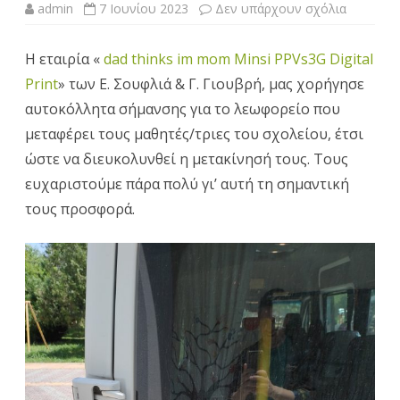
στο
admin
7 Ιουνίου 2023
Δεν υπάρχουν σχόλια
Δωρεά
Η εταιρία «
dad thinks im mom Minsi PPVs
3G Digital
αυτοκόλ
Print
» των Ε. Σουφλιά & Γ. Γιουβρή, μας χορήγησε
σήμανση
αυτοκόλλητα σήμανσης για το λεωφορείο που
για
μεταφέρει τους μαθητές/τριες του σχολείου, έτσι
ώστε να διευκολυνθεί η μετακίνησή τους. Τους
το
ευχαριστούμε πάρα πολύ γι’ αυτή τη σημαντική
σχολικό
τους προσφορά.
λεωφορε
από
την
εταιρεία
«3G
Digital