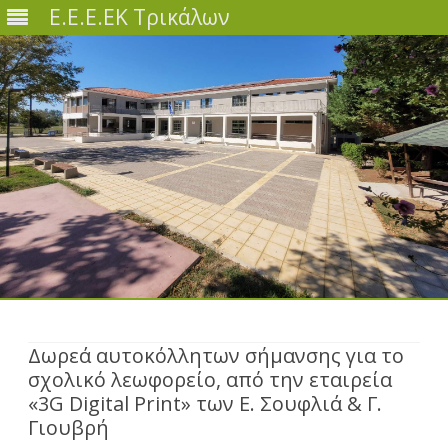
Ε.Ε.Ε.ΕΚ Τρικάλων
Skip
to
content
Δωρεά αυτοκόλλητων σήμανσης για το
σχολικό λεωφορείο, από την εταιρεία
«3G Digital Print» των Ε. Σουφλιά & Γ.
Γιουβρή